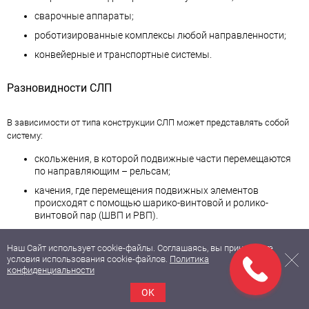
сварочные аппараты;
роботизированные комплексы любой направленности;
конвейерные и транспортные системы.
Разновидности СЛП
В зависимости от типа конструкции СЛП может представлять собой
систему:
скольжения, в которой подвижные части перемещаются
по направляющим – рельсам;
качения, где перемещения подвижных элементов
происходят с помощью шарико-винтовой и ролико-
винтовой пар (ШВП и РВП).
Преимущества
Наш Сайт использует cookie-файлы. Соглашаясь, вы принимаете
условия использования cookie-файлов.
Политика
конфиденциальности
Выполненная в виде готового к применению устройства система
OK
линейного перемещения значительно упрощает расчет и сборку узла