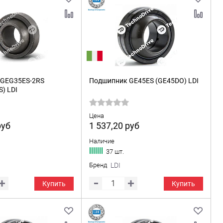
GEG35ES-2RS
Подшипник GE45ES (GE45DO) LDI
) LDI
Цена
руб
1 537,20
руб
Наличие
37 шт.
Бренд
LDI
Купить
Купить