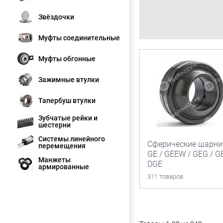
Звёздочки
Муфты соединительные
Муфты обгонные
Зажимные втулки
Тапербуш втулки
Зубчатые рейки и
шестерни
Системы линейного
Сферические шарн
перемещения
GE / GEEW / GEG / G
Манжеты
DGE
армированные
311 товаров