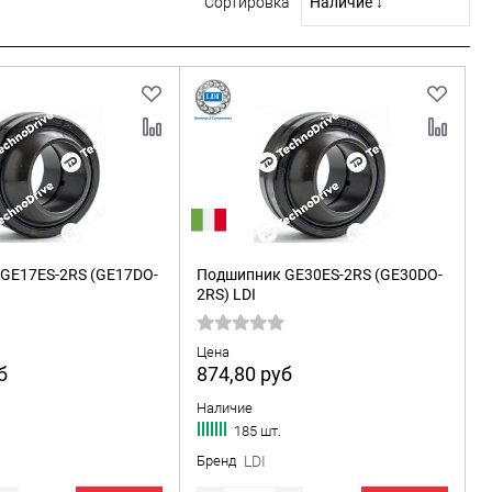
Сортировка
GE17ES-2RS (GE17DO-
Подшипник GE30ES-2RS (GE30DO-
2RS) LDI
Цена
б
874,80
руб
Наличие
185 шт.
Бренд
LDI