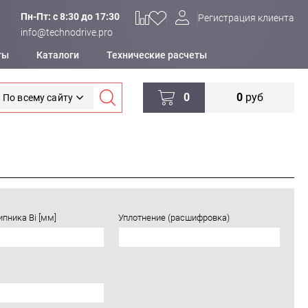
Пн-Пт: c 8:30 до 17:30
Регистрация клиента
info@technodrive.pro
ты
Каталоги
Технические расчеты
0
0
руб
По всему сайту
пника Bi [мм]
Уплотнение (расшифровка)