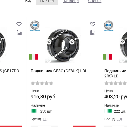
Вид:
Плитка
Таблица
Список
S (GE17DO-
Подшипник GE8C (GE8UK) LDI
Подшипник 
2RS) LDI
Цена
Цена
916,80
руб
403,20
ру
Наличие
Наличие
250 шт.
222 шт.
Бренд
LDI
Бренд
LDI