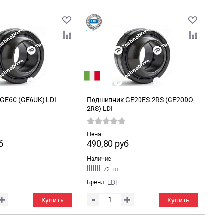
GE6C (GE6UK) LDI
Подшипник GE20ES-2RS (GE20DO-
2RS) LDI
Цена
б
490,80
руб
Наличие
72 шт.
Бренд
LDI
Купить
Купить