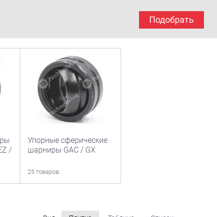
Подобрать
иры
Упорные сферические
EZ /
шарниры GAC / GX
25 товаров