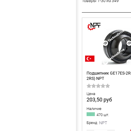
Товары 1-30 из 349
Подшипник GE17ES-2R
2RS) NPT
Цена
203,50
руб
Наличие
470 шт.
Бренд
NPT