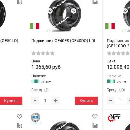
(GE50LO)
Подшипник GE40ES (GE40DO) LDI
Подшипник 
(GE110DO-2R
Цена
Цена
1 065,60
руб
12 098,4
Наличие
Наличие
30 шт.
26 шт.
Бренд
LDI
Бренд
LDI
Купить
Купить