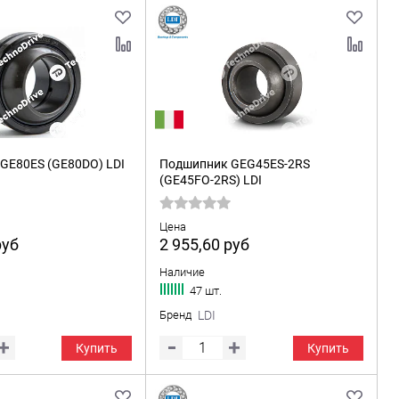
GE80ES (GE80DO) LDI
Подшипник GEG45ES-2RS
(GE45FO-2RS) LDI
Цена
руб
2 955,60
руб
Наличие
47 шт.
Бренд
LDI
Купить
Купить