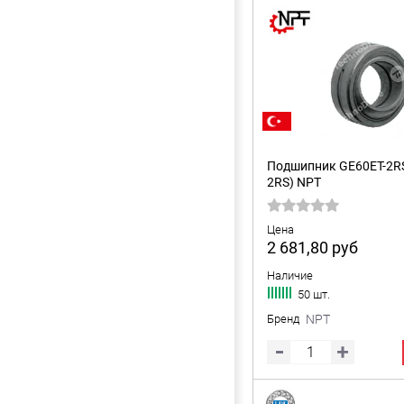
Подшипник GE60ET-2R
2RS) NPT
Цена
2 681,80
руб
Наличие
50 шт.
Бренд
NPT