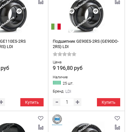
GE110ES-2RS
Подшипник GE90ES-2RS (GE90DO-
S) LDI
2RS) LDI
Цена
0
руб
9 196,80
руб
Наличие
25 шт.
Бренд
LDI
Купить
Купить