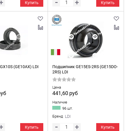
Купить
Купить
GX10S (GE10AX) LDI
Подшипник GE15ES-2RS (GE15DO-
2RS) LDI
Цена
руб
441,60
руб
Наличие
96 шт.
Бренд
LDI
Купить
Купить