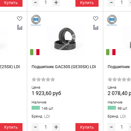
Купить
Купить
25SX) LDI
Подшипник GAC30S (GE30SX) LDI
Подшипник 
Цена
Цена
1 923,60
руб
2 078,40
Наличие
Наличие
146 шт.
98 шт.
Бренд
LDI
Бренд
LDI
Купить
Купить