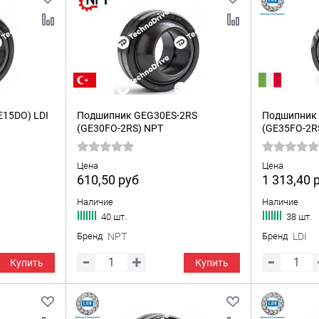
15DO) LDI
Подшипник GEG30ES-2RS
Подшипник 
(GE30FO-2RS) NPT
(GE35FO-2RS
Цена
Цена
610,50
руб
1 313,40
Наличие
Наличие
40 шт.
38 шт.
Бренд
NPT
Бренд
LDI
Купить
Купить