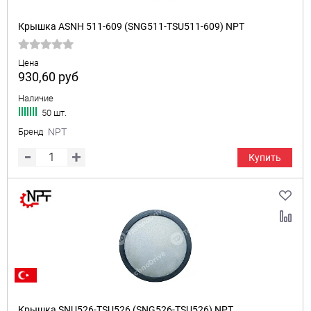
Крышка ASNH 511-609 (SNG511-TSU511-609) NPT
Цена
930,60
руб
Наличие
50 шт.
Бренд
NPT
Купить
Крышка SNU526-TSU526 (SNG526-TSU526) NPT