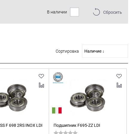
В наличии
Сбросить
Сортировка
S F 698 2RS INOX LDI
Подшипник F695-ZZ LDI