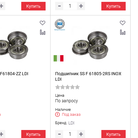
Купить
Купить
F61804-ZZ LDI
Подшипник SS F 61805-2RS INOX
LDI
Цена
По запросу
Наличие
з
Под заказ
Бренд
LDI
Купить
Купить