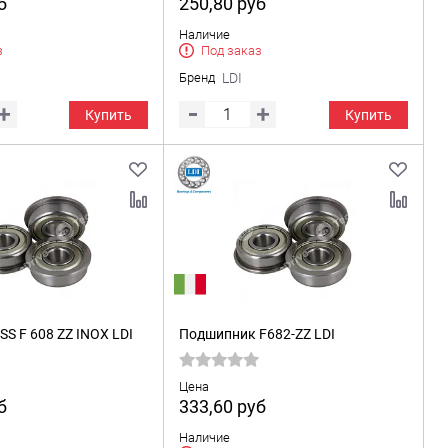
б
250,80
руб
Наличие
з
Под заказ
Бренд
LDI
Купить
Купить
S F 608 ZZ INOX LDI
Подшипник F682-ZZ LDI
Цена
б
333,60
руб
Наличие