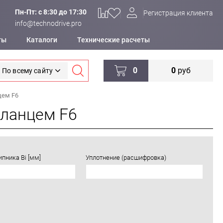
Пн-Пт: c 8:30 до 17:30
Регистрация клиента
info@technodrive.pro
ты
Каталоги
Технические расчеты
0
0
руб
По всему сайту
цем F6
ланцем F6
пника Bi [мм]
Уплотнение (расшифровка)