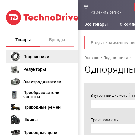
Изменить регион
Все товары
О комп
Товары
Бренды
Подшипники
Главная
Подшипники
Ш
Однорядны
Редукторы
Электродвигатели
Преобразователи
Внутренний диаметр [m
частоты
Приводные ремни
Шкивы
Производитель
Приводные цепи