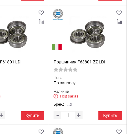
F61801 LDI
Подшипник F63801-ZZ LDI
Цена
По запросу
Наличие
з
Под заказ
Бренд
LDI
Купить
Купить