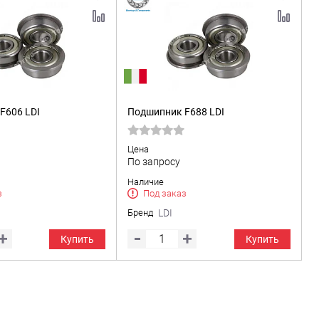
F606 LDI
Подшипник F688 LDI
Цена
По запросу
Наличие
з
Под заказ
Бренд
LDI
Купить
Купить