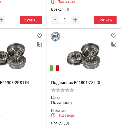
з
Под заказ
Бренд
LDI
Купить
Купить
F61903-2RS LDI
Подшипник F61801-ZZ LDI
Цена
По запросу
Наличие
з
Под заказ
Бренд
LDI