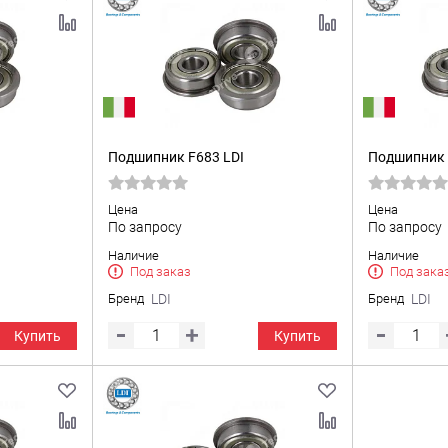
Подшипник F683 LDI
Подшипник 
Цена
Цена
По запросу
По запросу
Наличие
Наличие
Под заказ
Под зака
Бренд
LDI
Бренд
LDI
Купить
Купить