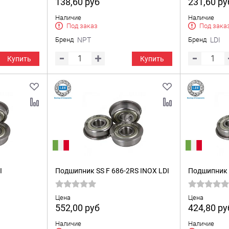
138,60
руб
231,60
ру
Наличие
Наличие
Под заказ
Под зака
Бренд
NPT
Бренд
LDI
Купить
Купить
I
Подшипник SS F 686-2RS INOX LDI
Подшипник S
Цена
Цена
552,00
руб
424,80
ру
Наличие
Наличие