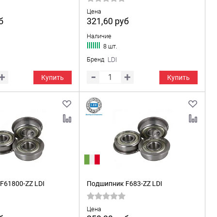
Цена
б
321,60
руб
Наличие
8 шт.
Бренд
LDI
Купить
Купить
F61800-ZZ LDI
Подшипник F683-ZZ LDI
Цена