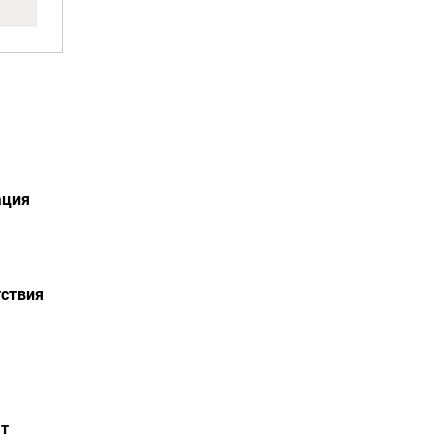
ация
ствия
ат