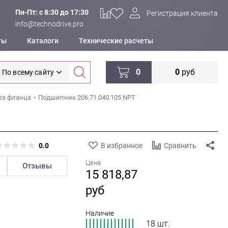
Пн-Пт: c 8:30 до 17:30
Регистрация клиента
info@technodrive.pro
ты
Каталоги
Технические расчеты
0
0
руб
По всему сайту
ез фланца
Подшипник 206.71.040.105 NPT
0.0
В избранное
Сравнить
Цена
Отзывы
15 818,87
руб
Наличие
18 шт.