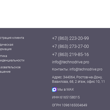
+7 (863) 223-20-99
страция клиента
дическая
+7 (863) 273-27-00
ормация
+7 (863) 219-85-16
итика
фиденциальности
info@technodrive.pro
ьзовательское
Контакты:
info@technodrive.pro
лашение
Адрес: 344064, Ростов-на-Дону,
Вавилова, 68, 2 этаж, офис 10, 11
Мы в MAX
ИНН 6165158015
ОГРН 1096165004649