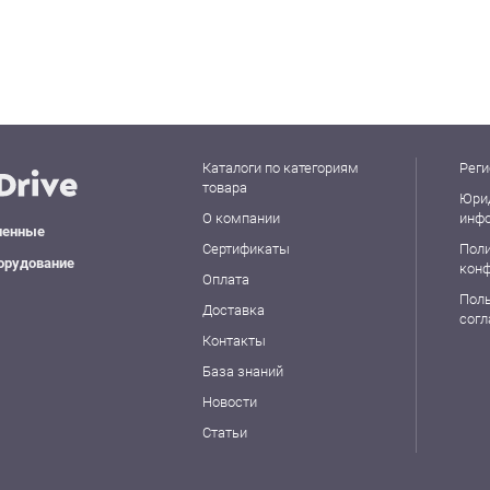
Каталоги по категориям
Реги
товара
Юри
О компании
инф
ленные
Сертификаты
Пол
орудование
кон
Оплата
Пол
Доставка
сог
Контакты
База знаний
Новости
Статьи