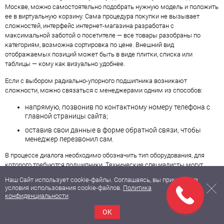
Москве, можно самостоятельно подобрать нужную модель и положить
ее в виртуальную корзину. Сама процедура покупки не вызывает
сложностей, интерфейс интернет-магазина разработан с
максимальной заботой о посетителе — все товары разобраны по
категориям, возможна сортировка по цене. Внешний вид
отображаемых позиций может быть в виде плитки, списка или
таблицы — кому как визуально удобнее.
Если с выбором радиально-упорного подшипника возникают
сложности, можно связаться с менеджерами одним из способов:
напрямую, позвонив по контактному номеру телефона с
главной страницы сайта;
оставив свои данные в форме обратной связи, чтобы
менеджер перезвонил сам.
В процессе диалога необходимо обозначить тип оборудования, для
которого требуются подшипники. Технические специалисты могут
уточнить и другие важные нюансы вида деятельности, где планируется
Наш Сайт использует cookie-файлы. Соглашаясь, вы принимаете
использовать комплектующие.
условия использования cookie-файлов.
Политика
конфиденциальности
Все шарикоподшипники от «Технодрайв» соответствуют качественным
стандартам, требованиям безопасности и иным нормам, регламентам.
OK
Гарантия высокого качества и разумной цены — основные