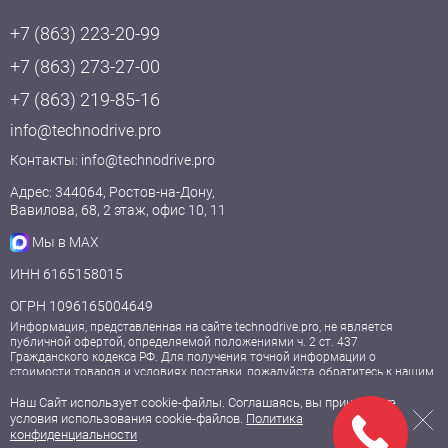
+7 (863) 223-20-99
+7 (863) 273-27-00
+7 (863) 219-85-16
info@technodrive.pro
Контакты:
info@technodrive.pro
Адрес: 344064, Ростов-на-Дону,
Вавилова, 68, 2 этаж, офис 10, 11
Мы в MAX
ИНН 6165158015
ОГРН 1096165004649
Информация, представленная на сайте technodrive.pro, не является
публичной офертой, определяемой положениями ч. 2 ст. 437
Гражданского кодекса РФ. Для получения точной информации о
стоимости товаров и условиях поставки, пожалуйста, обратитесь к нашим
менеджерам.
Наш Сайт использует cookie-файлы. Соглашаясь, вы принимаете
условия использования cookie-файлов.
Политика
© 2009—2026, ООО «Технодрайв».
конфиденциальности