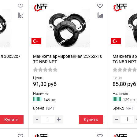
я 30x52x7
Манжета армированная 25x52x10
Манжета ар
TC NBR NPT
TC NBR NPT
Цена
Цена
91,30
руб
85,80
руб
Наличие
Наличие
146 шт.
139 шт.
Бренд
NPT
Бренд
NPT
Купить
Купить