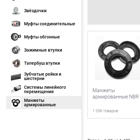
Звёздочки
Муфты соединительные
Муфты обгонные
Зажимные втулки
Тапербуш втулки
Зубчатые рейки и
шестерни
Системы линейного
Манжеты
перемещения
армированные NBR
Манжеты
армированные
1 056 товаров