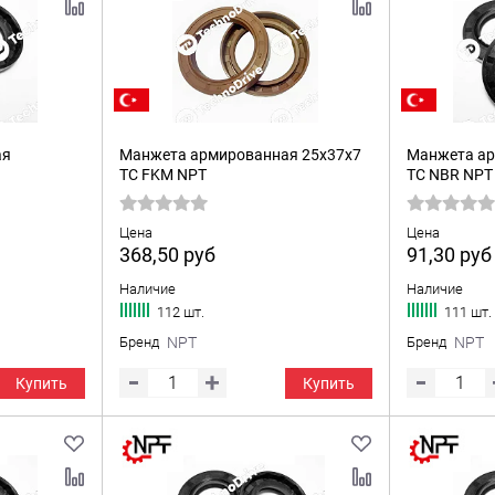
ая
Манжета армированная 25x37x7
Манжета ар
TC FKM NPT
TC NBR NPT
Цена
Цена
368,50
руб
91,30
руб
Наличие
Наличие
112 шт.
111 шт.
Бренд
NPT
Бренд
NPT
Купить
Купить