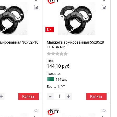
мированная 30x52x10
Манжета армированная 55x85x8
TC NBR NPT
Цена
144,10
руб
Наличие
114 шт.
Бренд
NPT
Купить
Купить