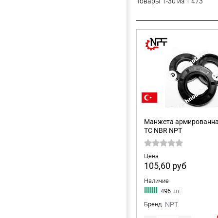
Товары 1-30 из 1 473
Манжета армированна
TC NBR NPT
Цена
105,60
руб
Наличие
496 шт.
Бренд
NPT