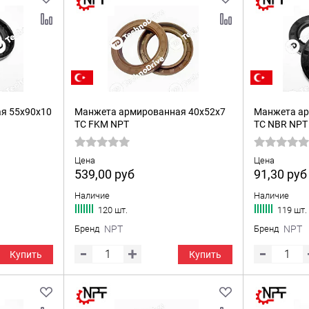
я 55x90x10
Манжета армированная 40x52x7
Манжета ар
TC FKM NPT
TC NBR NPT
Цена
Цена
539,00
руб
91,30
руб
Наличие
Наличие
120 шт.
119 шт.
Бренд
NPT
Бренд
NPT
Купить
Купить