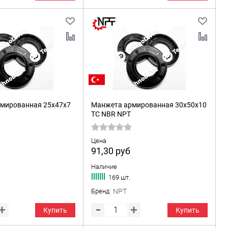
мированная 25x47x7
Манжета армированная 30x50x10
TC NBR NPT
Цена
91,30
руб
Наличие
169 шт.
Бренд
NPT
Купить
Купить