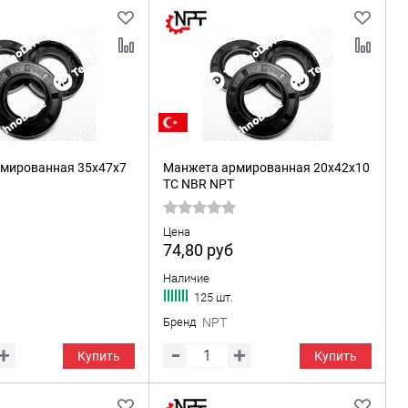
мированная 35x47x7
Манжета армированная 20x42x10
TC NBR NPT
Цена
74,80
руб
Наличие
125 шт.
Бренд
NPT
Купить
Купить