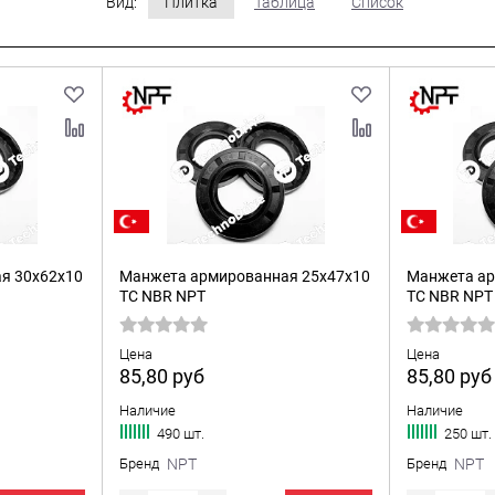
Вид:
Плитка
Таблица
Список
я 30x62x10
Манжета армированная 25x47x10
Манжета ар
TC NBR NPT
TC NBR NPT
Цена
Цена
85,80
руб
85,80
руб
Наличие
Наличие
490 шт.
250 шт.
Бренд
NPT
Бренд
NPT