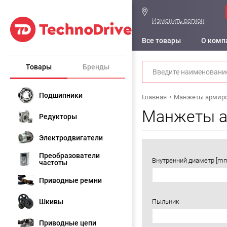
Изменить регион
Все товары
О комп
Товары
Бренды
Подшипники
Главная
Манжеты армир
Манжеты 
Редукторы
Электродвигатели
Преобразователи
Внутренний диаметр [m
частоты
Приводные ремни
Шкивы
Пыльник
Приводные цепи