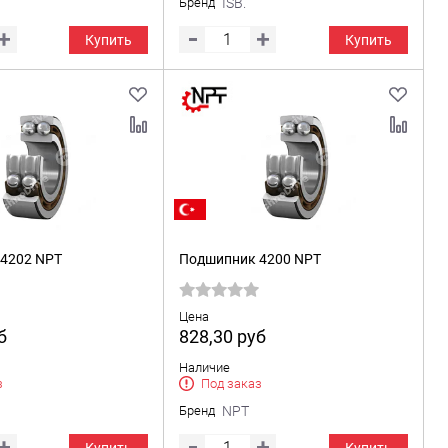
Бренд
ISB.
Купить
Купить
4202 NPT
Подшипник 4200 NPT
Цена
б
828,30
руб
Наличие
з
Под заказ
Бренд
NPT