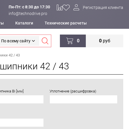
Пн-Пт: c 8:30 до 17:30
Регистрация клиента
info@technodrive.pro
ты
Каталоги
Технические расчеты
0
0
руб
По всему сайту
ки 42 / 43
шипники 42 / 43
пника Bi [мм]
Уплотнение (расшифровка)