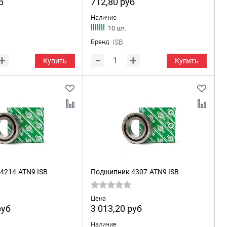
б
712,80
руб
Наличие
10 шт.
Бренд
ISB.
Купить
Купить
4214-ATN9 ISB
Подшипник 4307-ATN9 ISB
Цена
руб
3 013,20
руб
Наличие