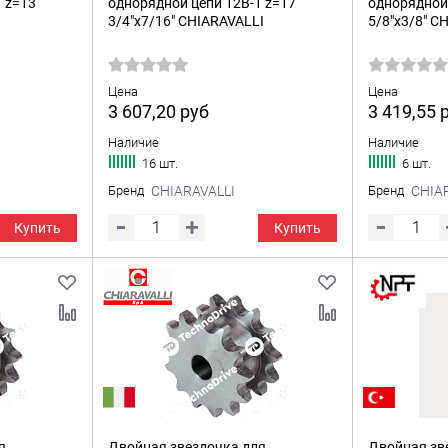
 z=13
однорядной цепи 12B-1 z=17
однорядной 
3/4"x7/16" CHIARAVALLI
5/8"x3/8" C
Цена
Цена
3 607,20
руб
3 419,55
Наличие
Наличие
16 шт.
6 шт.
Бренд
CHIARAVALLI
Бренд
CHIA
Купить
Купить
я
Двойная звездочка для
Двойная зв