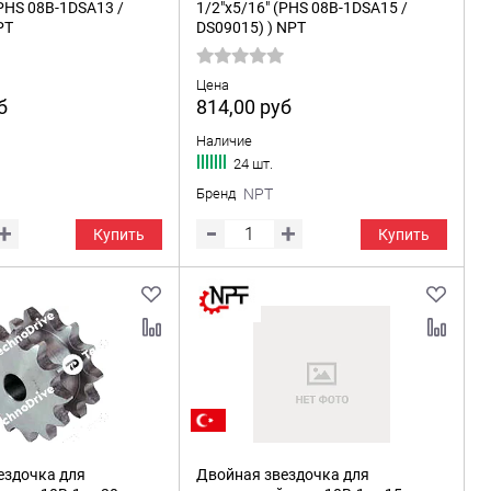
(PHS 08B-1DSA13 /
1/2"x5/16" (PHS 08B-1DSA15 /
PT
DS09015) ) NPT
Цена
б
814,00
руб
Наличие
24 шт.
Бренд
NPT
Купить
Купить
ездочка для
Двойная звездочка для