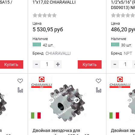
SA15 /
1"x17,02 CHIARAVALLI
1/2"x5/16" 
DS09013) N
Цена
Цена
5 530,95
руб
486,20
ру
Наличие
Наличие
42 шт.
30 шт.
Бренд
CHIARAVALLI
Бренд
NPT
Купить
Купить
я
Двойная звездочка для
Двойная зв