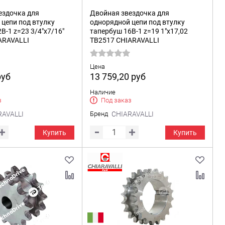
ездочка для
Двойная звездочка для
цепи под втулку
однорядной цепи под втулку
B-1 z=23 3/4"x7/16"
тапербуш 16B-1 z=19 1"x17,02
ARAVALLI
TB2517 CHIARAVALLI
Цена
руб
13 759,20
руб
Наличие
з
Под заказ
RAVALLI
Бренд
CHIARAVALLI
Купить
Купить