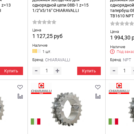
 z=13
однорядной цепи 08B-1 z=15
однорядной 
I
1/2"x5/16" CHIARAVALLI
тапербуш 08
TB1610 NPT
Цена
Цена
1 127,25
руб
1 994,30
Наличие
Наличие
1 шт.
Под зака
Бренд
CHIARAVALLI
Бренд
NPT
Купить
Купить