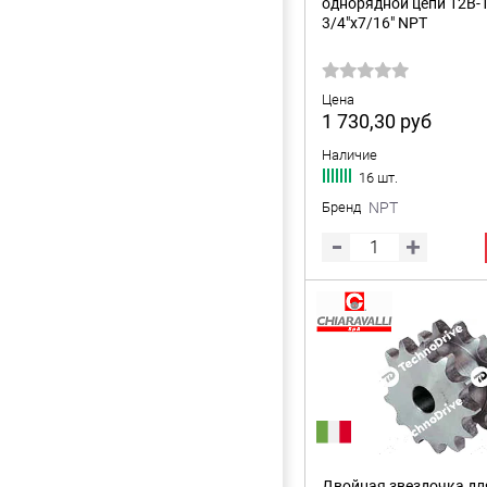
однорядной цепи 12B-1
3/4"x7/16" NPT
Цена
1 730,30
руб
Наличие
16 шт.
Бренд
NPT
Двойная звездочка дл