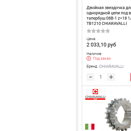
Двойная звездочка дл
однорядной цепи под 
тапербуш 08B-1 z=18 1
TB1210 CHIARAVALLI
Цена
2 033,10
руб
Наличие
Под заказ
Бренд
CHIARAVALLI