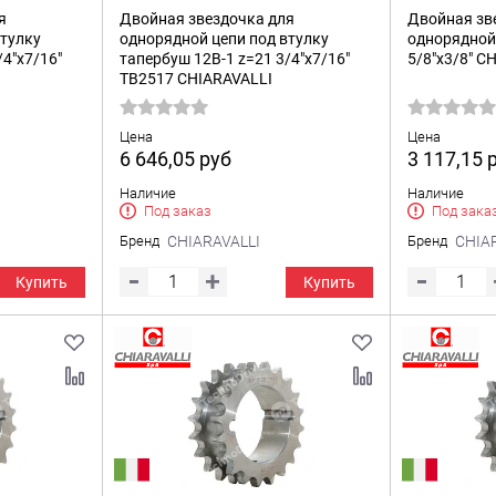
я
Двойная звездочка для
Двойная зв
втулку
однорядной цепи под втулку
однорядной 
/4"x7/16"
тапербуш 12B-1 z=21 3/4"x7/16"
5/8"x3/8" C
TB2517 CHIARAVALLI
Цена
Цена
6 646,05
руб
3 117,15
Наличие
Наличие
Под заказ
Под зака
Бренд
CHIARAVALLI
Бренд
CHIA
Купить
Купить