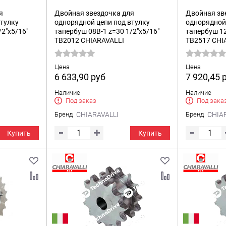
я
Двойная звездочка для
Двойная зв
втулку
однорядной цепи под втулку
однорядной 
/2"x5/16"
тапербуш 08B-1 z=30 1/2"x5/16"
тапербуш 12
TB2012 CHIARAVALLI
TB2517 CHI
Цена
Цена
6 633,90
руб
7 920,45
Наличие
Наличие
Под заказ
Под зака
Бренд
CHIARAVALLI
Бренд
CHIA
Купить
Купить