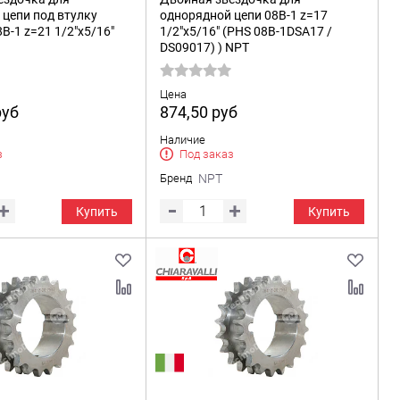
цепи под втулку
однорядной цепи 08B-1 z=17
B-1 z=21 1/2"x5/16"
1/2"x5/16" (PHS 08B-1DSA17 /
DS09017) ) NPT
Цена
руб
874,50
руб
Наличие
з
Под заказ
Бренд
NPT
Купить
Купить