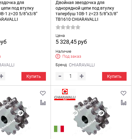
ездочка для
Двойная звездочка для
цепи под втулку
однорядной цепи под втулку
B-1 z=20 5/8"x3/8"
тапербуш 10B-1 z=23 5/8"x3/8"
ARAVALLI
TB1610 CHIARAVALLI
Цена
руб
5 328,45
руб
Наличие
з
Под заказ
RAVALLI
Бренд
CHIARAVALLI
Купить
Купить