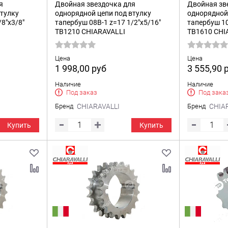
я
Двойная звездочка для
Двойная зв
втулку
однорядной цепи под втулку
однорядной 
8"x3/8"
тапербуш 08B-1 z=17 1/2"x5/16"
тапербуш 10
TB1210 CHIARAVALLI
TB1610 CHI
Цена
Цена
1 998,00
руб
3 555,90
Наличие
Наличие
Под заказ
Под зака
Бренд
CHIARAVALLI
Бренд
CHIA
Купить
Купить