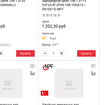
цепи 10B-1 z=20
однорядной цепи 10B-1 z=15
HIARAVALLI
5/8"x3/8" (PHS 10B-1DSA15 /
DS10015) NPT
Цена
руб
1 202,30
руб
Наличие
5 шт.
RAVALLI
Бренд
NPT
Купить
Купить
ездочка для
Двойная звездочка для