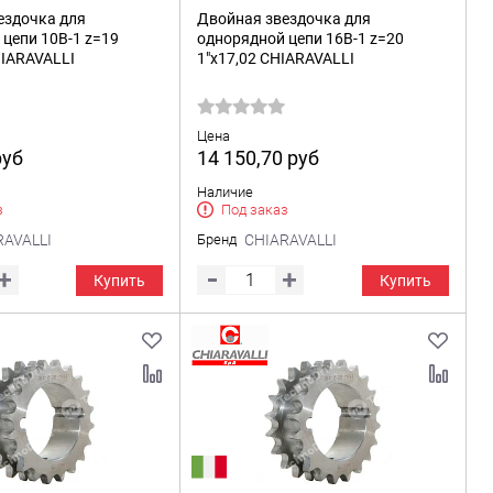
ездочка для
Двойная звездочка для
цепи 10B-1 z=19
однорядной цепи 16B-1 z=20
HIARAVALLI
1"x17,02 CHIARAVALLI
Цена
руб
14 150,70
руб
Наличие
з
Под заказ
RAVALLI
Бренд
CHIARAVALLI
Купить
Купить