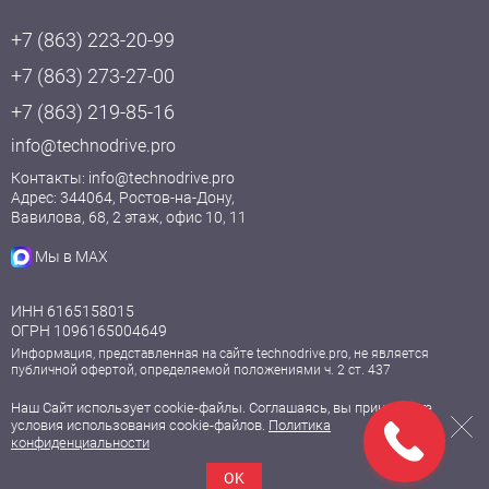
+7 (863) 223-20-99
+7 (863) 273-27-00
+7 (863) 219-85-16
info@technodrive.pro
Контакты:
info@technodrive.pro
Адрес: 344064, Ростов-на-Дону,
Вавилова, 68, 2 этаж, офис 10, 11
Мы в MAX
ИНН 6165158015
ОГРН 1096165004649
Информация, представленная на сайте technodrive.pro, не является
публичной офертой, определяемой положениями ч. 2 ст. 437
Гражданского кодекса РФ. Для получения точной информации о
стоимости товаров и условиях поставки, пожалуйста, обратитесь к нашим
Наш Сайт использует cookie-файлы. Соглашаясь, вы принимаете
менеджерам.
условия использования cookie-файлов.
Политика
конфиденциальности
© 2009—2026, ООО «Технодрайв».
Все права защищены.
OK