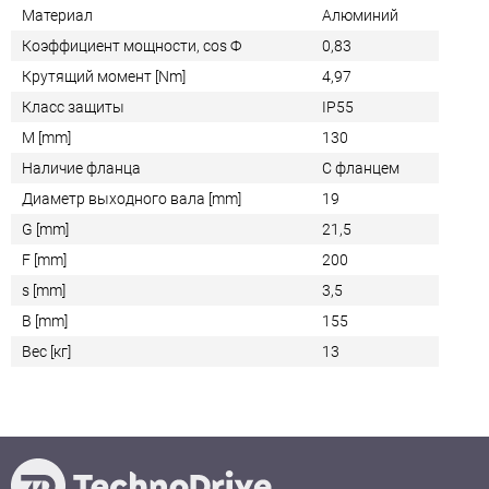
Материал
Алюминий
Коэффициент мощности, cos Ф
0,83
Крутящий момент [Nm]
4,97
Класс защиты
IP55
M [mm]
130
Наличие фланца
С фланцем
Диаметр выходного вала [mm]
19
G [mm]
21,5
F [mm]
200
s [mm]
3,5
B [mm]
155
Вес [кг]
13