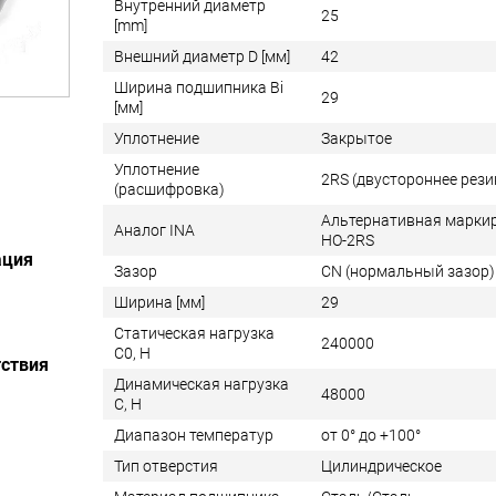
Внутренний диаметр
25
[mm]
Внешний диаметр D [мм]
42
Ширина подшипника Bi
29
[мм]
Уплотнение
Закрытое
Уплотнение
2RS (двустороннее рези
(расшифровка)
Альтернативная маркир
Аналог INA
HO-2RS
ация
Зазор
CN (нормальный зазор)
Ширина [мм]
29
Статическая нагрузка
240000
C0, Н
ствия
Динамическая нагрузка
48000
C, Н
Диапазон температур
от 0° до +100°
Тип отверстия
Цилиндрическое