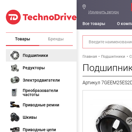
Изменить регион
Все товары
О комп
Товары
Бренды
Подшипники
Главная
Подшипники
С
Подшипник
Редукторы
Электродвигатели
Артикул 7GEEM25ES2
Преобразователи
частоты
Приводные ремни
Шкивы
Приводные цепи