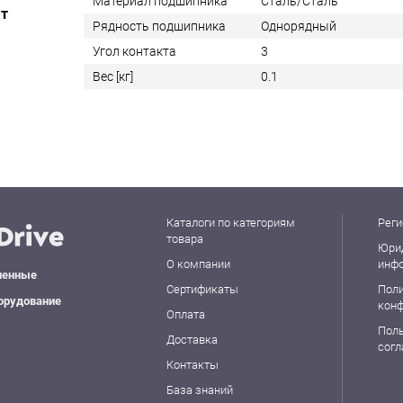
Материал подшипника
Сталь/Сталь
ат
Рядность подшипника
Однорядный
Угол контакта
3
Вес [кг]
0.1
Каталоги по категориям
Реги
товара
Юри
О компании
инф
ленные
Сертификаты
Пол
орудование
кон
Оплата
Пол
Доставка
сог
Контакты
База знаний