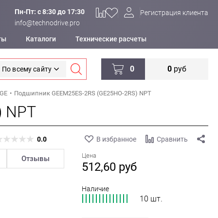
Пн-Пт: c 8:30 до 17:30
Регистрация клиента
info@technodrive.pro
ты
Каталоги
Технические расчеты
0
0
руб
По всему сайту
DGE
Подшипник GEEM25ES-2RS (GE25HO-2RS) NPT
) NPT
0.0
В избранное
Сравнить
Цена
Отзывы
512,60
руб
Наличие
10 шт.