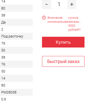
14
80
38
Внимание:
сумма
минимальная
заказа -
Да
5000
2
рублей!!!
Под расточку
Купить
76
50
38
Быстрый заказ
76
50
14
80
PM28038
0.9