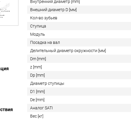
Внутренний диаметр [mm]
Внешний диаметр D [мм]
Кол-во зубьев
Ступица
Модуль
Посадка на вал
Делительный диаметр окружности [мм]
Dm [mm]
z [mm]
ация
Dp [mm]
Диаметр ступицы
D1 [mm]
De [mm]
Аналог SATI
ствия
Вес [кг]