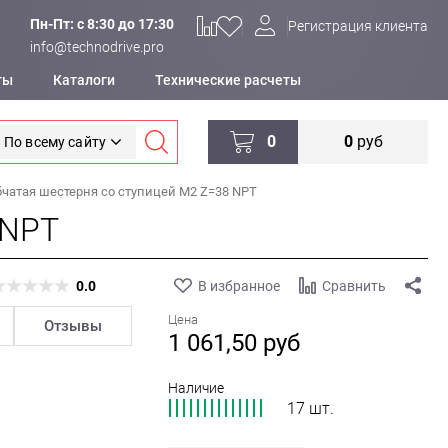
Пн-Пт: c 8:30 до 17:30
Регистрация клиента
info@technodrive.pro
ты
Каталоги
Технические расчеты
0
0
руб
По всему сайту
бчатая шестерня со ступицей M2 Z=38 NPT
 NPT
0.0
В избранное
Сравнить
Цена
Отзывы
1 061,50
руб
Наличие
17 шт.