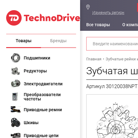
Изменить регион
Все товары
О комп
Товары
Бренды
Подшипники
Главная
Зубчатые рейки 
Зубчатая ш
Редукторы
Электродвигатели
Артикул 30120038NPT
Преобразователи
частоты
Приводные ремни
Шкивы
Приводные цепи