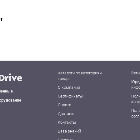
ат
Каталоги по категориям
Реги
товара
Юри
О компании
инф
ленные
Сертификаты
Пол
орудование
кон
Оплата
Пол
Доставка
сог
Контакты
База знаний
Новости