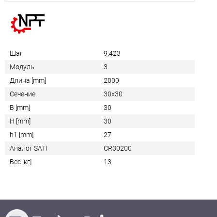
Шаг
9,423
Модуль
3
Длина [mm]
2000
Сечение
30x30
B [mm]
30
H [mm]
30
h1 [mm]
27
Аналог SATI
CR30200
Вес [кг]
13