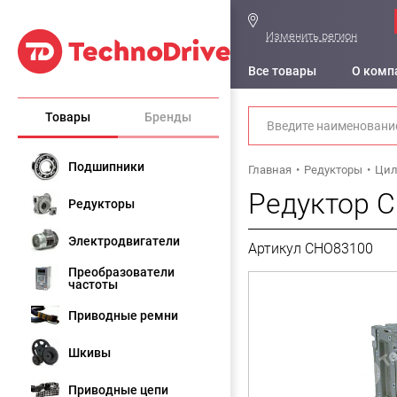
Изменить регион
Все товары
О комп
Товары
Бренды
Подшипники
Главная
Редукторы
Цил
Редуктор C
Редукторы
Электродвигатели
Артикул CHO83100
Преобразователи
частоты
Приводные ремни
Шкивы
Приводные цепи