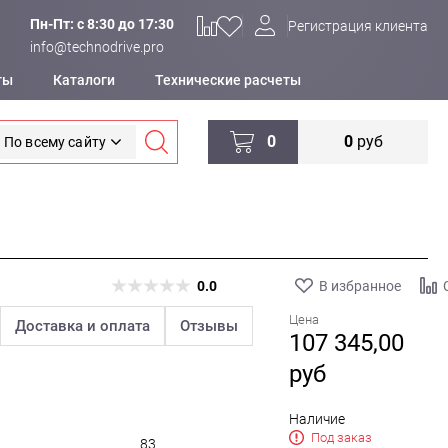
Пн-Пт: c 8:30 до 17:30
Регистрация клиента
info@technodrive.pro
ты
Каталоги
Технические расчеты
0
0
руб
По всему сайту
0.0
В избранное
Цена
Доставка и оплата
Отзывы
107 345,00
руб
Наличие
Под заказ
83