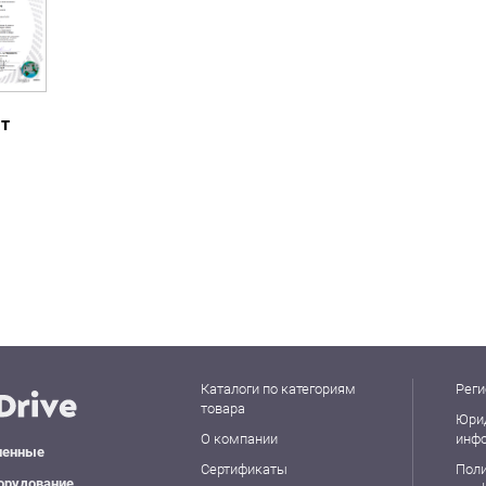
ат
Каталоги по категориям
Реги
товара
Юри
О компании
инф
ленные
Сертификаты
Пол
орудование