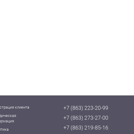
+7 (863) 223-20-99
страция клиента
дическая
+7 (863) 273-27-00
ормация
+7 (863) 219-85-16
итика