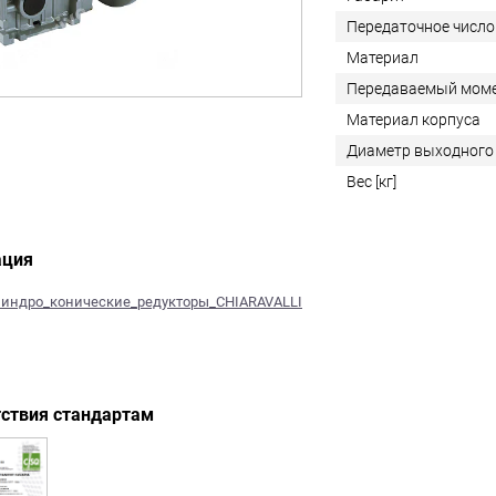
Передаточное число
Материал
Передаваемый моме
Материал корпуса
Диаметр выходного 
Вес [кг]
ация
индро_конические_редукторы_CHIARAVALLI
ствия стандартам