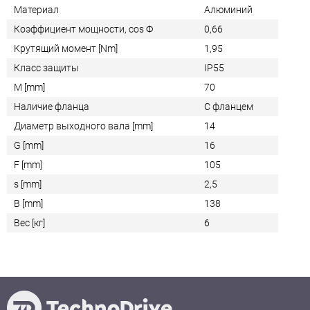
Материал
Алюминий
Коэффициент мощности, cos Ф
0,66
Крутящий момент [Nm]
1,95
Класс защиты
IP55
M [mm]
70
Наличие фланца
С фланцем
Диаметр выходного вала [mm]
14
G [mm]
16
F [mm]
105
s [mm]
2,5
B [mm]
138
Вес [кг]
6