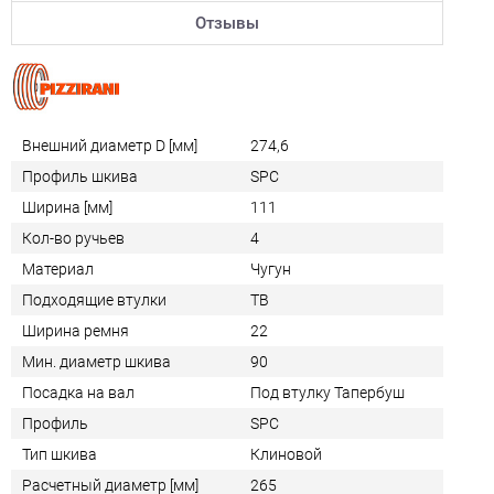
Отзывы
Внешний диаметр D [мм]
274,6
Профиль шкива
SPC
Ширина [мм]
111
Кол-во ручьев
4
Материал
Чугун
Подходящие втулки
TB
Ширина ремня
22
Мин. диаметр шкива
90
Посадка на вал
Под втулку Тапербуш
Профиль
SPC
Тип шкива
Клиновой
Расчетный диаметр [мм]
265