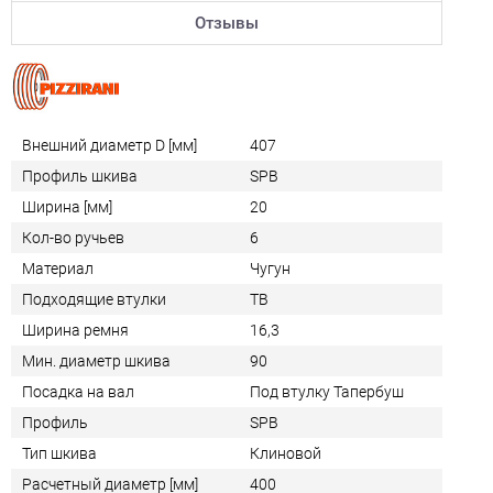
Отзывы
Внешний диаметр D [мм]
407
Профиль шкива
SPB
Ширина [мм]
20
Кол-во ручьев
6
Материал
Чугун
Подходящие втулки
TB
Ширина ремня
16,3
Мин. диаметр шкива
90
Посадка на вал
Под втулку Тапербуш
Профиль
SPB
Тип шкива
Клиновой
Расчетный диаметр [мм]
400