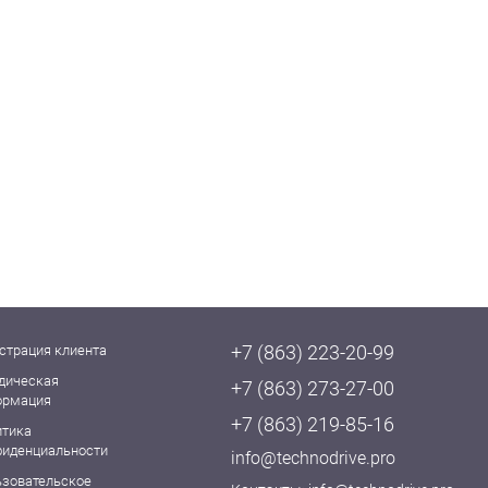
+7 (863) 223-20-99
страция клиента
дическая
+7 (863) 273-27-00
ормация
+7 (863) 219-85-16
итика
фиденциальности
info@technodrive.pro
ьзовательское