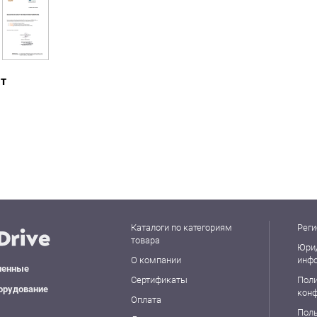
ат
Каталоги по категориям
Реги
товара
Юри
О компании
инф
ленные
Сертификаты
Пол
орудование
кон
Оплата
Пол