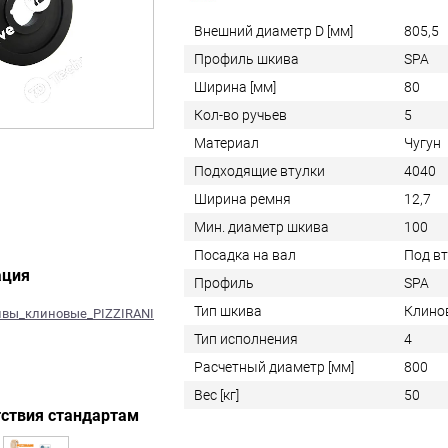
Внешний диаметр D [мм]
805,5
Профиль шкива
SPA
Ширина [мм]
80
Кол-во ручьев
5
Материал
Чугун
Подходящие втулки
4040
Ширина ремня
12,7
Мин. диаметр шкива
100
Посадка на вал
Под в
ация
Профиль
SPA
Тип шкива
Клино
ивы_клиновые_PIZZIRANI
Тип исполнения
4
Расчетный диаметр [мм]
800
Вес [кг]
50
ствия стандартам