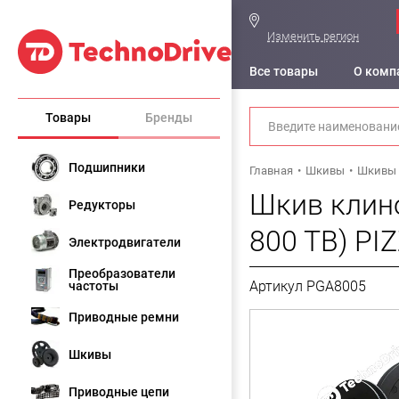
Изменить регион
Все товары
О комп
Товары
Бренды
Подшипники
Главная
Шкивы
Шкивы 
Шкив клино
Редукторы
800 TB) PI
Электродвигатели
Преобразователи
Артикул PGA8005
частоты
Приводные ремни
Шкивы
Приводные цепи