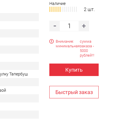
Наличие
2 шт.
Внимание:
сумма
минимальная
заказа -
5000
рублей!!!
Купить
тулку Тапербуш
вой
Быстрый заказ