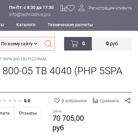
Пн-Пт: c 8:30 до 17:30
Регистрация клиента
info@technodrive.pro
ты
Каталоги
Технические расчеты
0
0
руб
По всему сайту
P 5SPA 800 TB) PIZZIRANI
 800-05 TB 4040 (PHP 5SPA
0.0
В избранное
Сравнить
Цена
лата
Отзывы
70 705,00
руб