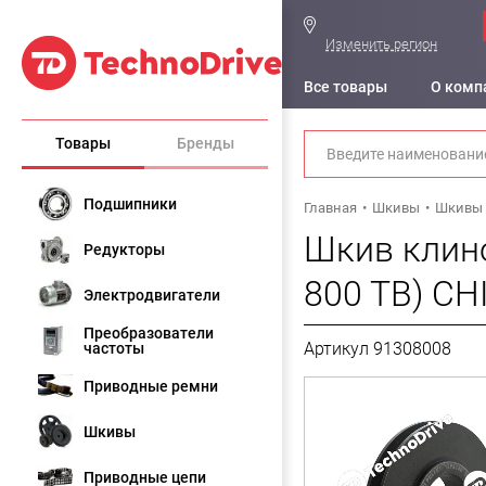
Изменить регион
Все товары
О комп
Товары
Бренды
Подшипники
Главная
Шкивы
Шкивы 
Шкив клино
Редукторы
800 TB) CH
Электродвигатели
Преобразователи
Артикул 91308008
частоты
Приводные ремни
Шкивы
Приводные цепи