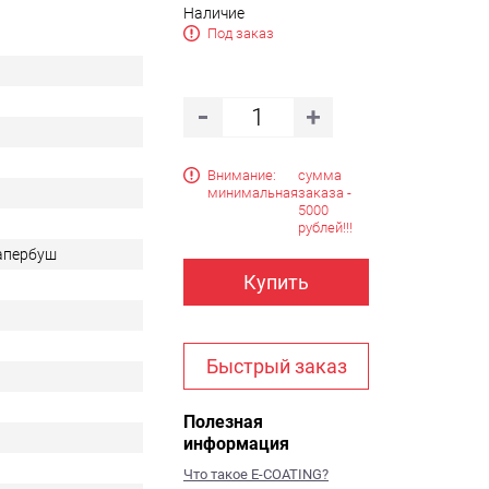
Наличие
Под заказ
Внимание:
сумма
минимальная
заказа -
5000
рублей!!!
Тапербуш
Купить
Быстрый заказ
Полезная
информация
Что такое E-COATING?