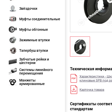
Звёздочки
Муфты соединительные
Муфты обгонные
Зажимные втулки
Тапербуш втулки
Зубчатые рейки и
шестерни
Техническая информ
Системы линейного
перемещения
Характеристики - Ш
Манжеты
клиновые SPB под р
армированные
Карточка товара
Сертификаты соответ
стандартам