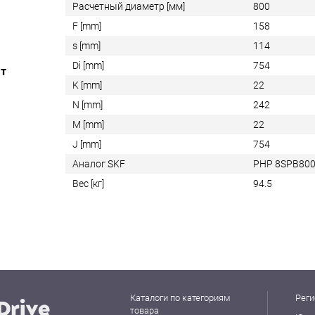
Расчетный диаметр [мм]
800
F [mm]
158
s [mm]
114
Di [mm]
754
ат
K [mm]
22
N [mm]
242
M [mm]
22
J [mm]
754
Аналог SKF
PHP 8SPB80
Вес [кг]
94.5
Каталоги по категориям
Реги
товара