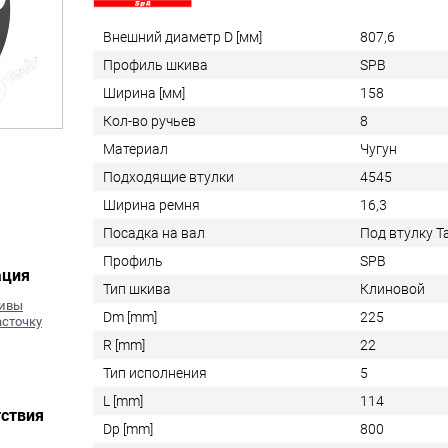
Внешний диаметр D [мм]
807,6
Профиль шкива
SPB
Ширина [мм]
158
Кол-во ручьев
8
Материал
Чугун
Подходящие втулки
4545
Ширина ремня
16,3
Посадка на вал
Под втулку 
Профиль
SPB
ация
Тип шкива
Клиновой
кивы
Dm [mm]
225
асточку
R [mm]
22
Тип исполнения
5
L [mm]
114
ствия
Dp [mm]
800