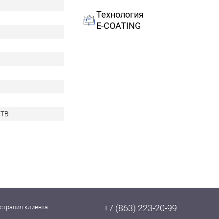
Технология
E-COATING
0TB
+7 (863) 223-20-99
страция клиента