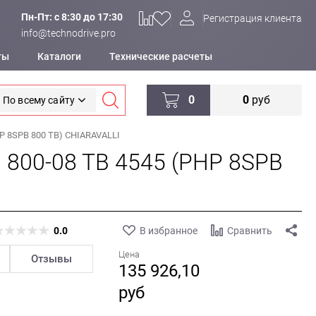
Пн-Пт: c 8:30 до 17:30
Регистрация клиента
info@technodrive.pro
ты
Каталоги
Технические расчеты
0
0
руб
По всему сайту
P 8SPB 800 TB) CHIARAVALLI
 800-08 TB 4545 (PHP 8SPB
0.0
В избранное
Сравнить
Цена
Отзывы
135 926,10
руб