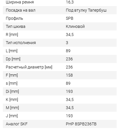
Ширина ремня
16,3
Посадка на вал
Под втулку Тапербуш
Профиль
SPB
Тип шкива
Клиновой
R [mm]
34,5
Тип исполнения
3
L [mm]
89
Dp [mm]
236
Расчетный диаметр [мм]
236
F [mm]
158
s [mm]
89
Di [mm]
193
K [mm]
34,5
M [mm]
34,5
J [mm]
193
Аналог SKF
PHP 8SPB236TB