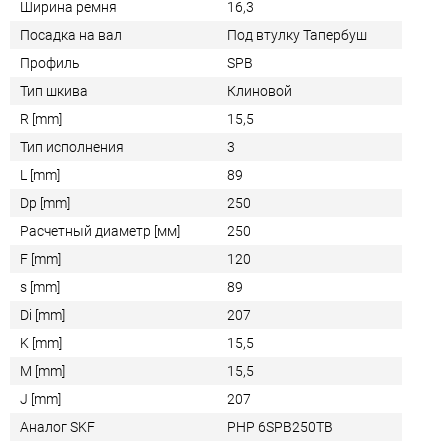
Ширина ремня
16,3
Посадка на вал
Под втулку Тапербуш
Профиль
SPB
Тип шкива
Клиновой
R [mm]
15,5
Тип исполнения
3
L [mm]
89
Dp [mm]
250
Расчетный диаметр [мм]
250
F [mm]
120
s [mm]
89
Di [mm]
207
K [mm]
15,5
M [mm]
15,5
J [mm]
207
Аналог SKF
PHP 6SPB250TB