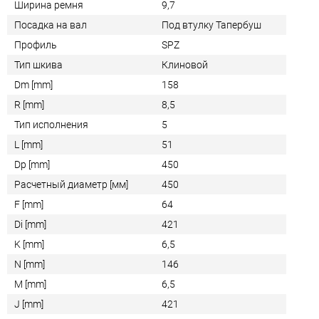
Ширина ремня
9,7
Посадка на вал
Под втулку Тапербуш
Профиль
SPZ
Тип шкива
Клиновой
Dm [mm]
158
R [mm]
8,5
Тип исполнения
5
L [mm]
51
Dp [mm]
450
Расчетный диаметр [мм]
450
F [mm]
64
Di [mm]
421
K [mm]
6,5
N [mm]
146
M [mm]
6,5
J [mm]
421