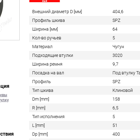
Внешний диаметр D [мм]
404,6
Профиль шкива
SPZ
Ширина [мм]
64
Кол-во ручьев
5
Материал
Чугун
Подходящие втулки
3020
Ширина ремня
9,7
Посадка на вал
Под втулку 
Профиль
SPZ
ация
Тип шкива
Клиновой
кивы
Dm [mm]
158
тулку
R [mm]
6,5
Тип исполнения
5
L [mm]
51
ствия
Dp [mm]
400