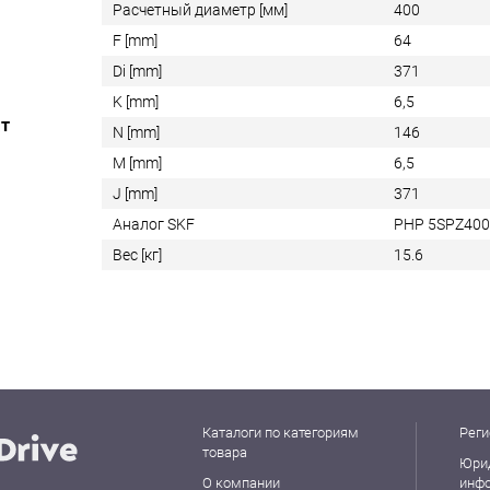
Расчетный диаметр [мм]
400
F [mm]
64
Di [mm]
371
K [mm]
6,5
ат
N [mm]
146
M [mm]
6,5
J [mm]
371
Аналог SKF
PHP 5SPZ40
Вес [кг]
15.6
Каталоги по категориям
Реги
товара
Юри
О компании
инф