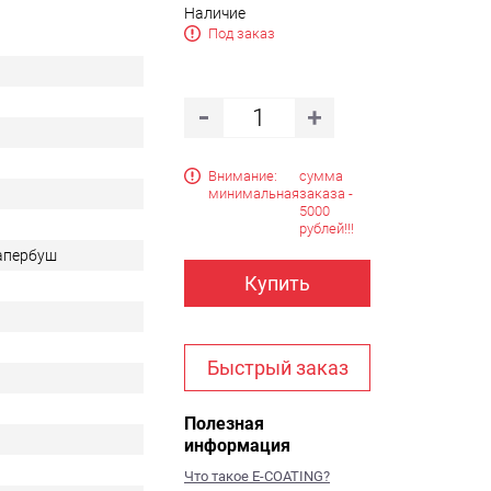
Наличие
Под заказ
Внимание:
сумма
минимальная
заказа -
5000
рублей!!!
Тапербуш
Купить
Быстрый заказ
Полезная
информация
Что такое E-COATING?