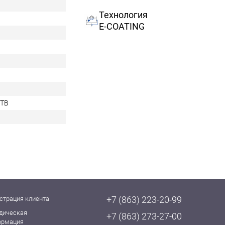
Технология
E-COATING
0TB
+7 (863) 223-20-99
страция клиента
дическая
+7 (863) 273-27-00
ормация