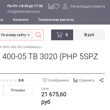
Пн-Пт: c 8:30 до 17:30
Регистрация клиента
info@technodrive.pro
ты
Каталоги
Технические расчеты
0
0
руб
По всему сайту
P 5SPZ 400 TB) CHIARAVALLI
 400-05 TB 3020 (PHP 5SPZ
0.0
В избранное
Сравнить
Цена
Отзывы
21 675,60
руб