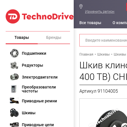
Изменить регион
Все товары
О комп
Товары
Бренды
Подшипники
Главная
Шкивы
Шкивы 
Шкив клино
Редукторы
400 TB) CH
Электродвигатели
Преобразователи
Артикул 91104005
частоты
Приводные ремни
Шкивы
Приводные цепи