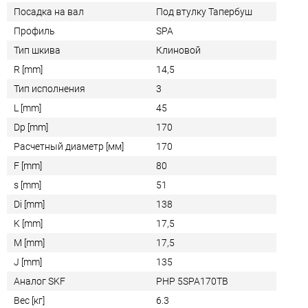
Посадка на вал
Под втулку Тапербуш
Профиль
SPA
Тип шкива
Клиновой
R [mm]
14,5
Тип исполнения
3
L [mm]
45
Dp [mm]
170
Расчетный диаметр [мм]
170
F [mm]
80
s [mm]
51
Di [mm]
138
K [mm]
17,5
M [mm]
17,5
J [mm]
135
Аналог SKF
PHP 5SPA170TB
Вес [кг]
6.3