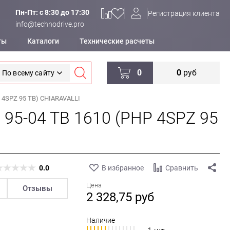
Пн-Пт: c 8:30 до 17:30
Регистрация клиента
info@technodrive.pro
ты
Каталоги
Технические расчеты
0
0
руб
По всему сайту
 4SPZ 95 TB) CHIARAVALLI
 95-04 TB 1610 (PHP 4SPZ 95
0.0
В избранное
Сравнить
Цена
Отзывы
2 328,75
руб
Наличие