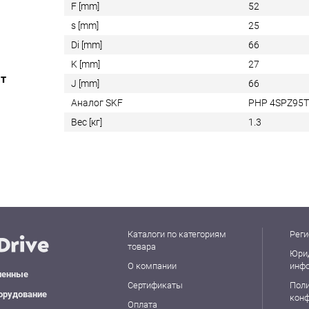
F [mm]
52
s [mm]
25
Di [mm]
66
K [mm]
27
ат
J [mm]
66
Аналог SKF
PHP 4SPZ95
Вес [кг]
1.3
Каталоги по категориям
Реги
товара
Юри
О компании
инф
ленные
Сертификаты
Пол
орудование
кон
Оплата