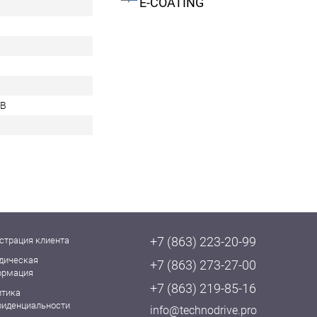
E-COATING
TB
+7 (863) 223-20-99
страция клиента
дическая
+7 (863) 273-27-00
ормация
+7 (863) 219-85-16
итика
фиденциальности
info@technodrive.pro