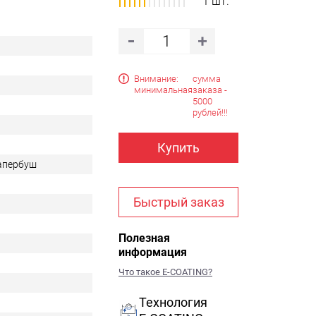
1 шт.
Внимание:
сумма
минимальная
заказа -
5000
рублей!!!
Купить
Тапербуш
Быстрый заказ
Полезная
информация
Что такое E-COATING?
Технология