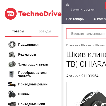
Изменить регион
Все товары
О комп
Товары
Бренды
Подшипники
Главная
Шкивы
Шкивы 
Шкив клино
Редукторы
TB) CHIARA
Электродвигатели
Преобразователи
Артикул 91100954
частоты
Приводные ремни
Шкивы
Приводные цепи