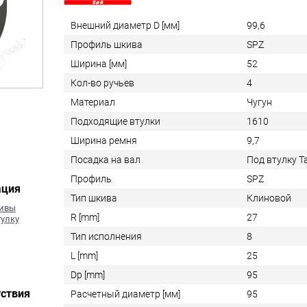
Внешний диаметр D [мм]
99,6
Профиль шкива
SPZ
Ширина [мм]
52
Кол-во ручьев
4
Материал
Чугун
Подходящие втулки
1610
Ширина ремня
9,7
Посадка на вал
Под втулку 
Профиль
SPZ
ация
Тип шкива
Клиновой
кивы
R [mm]
27
тулку
Тип исполнения
8
L [mm]
25
Dp [mm]
95
ствия
Расчетный диаметр [мм]
95