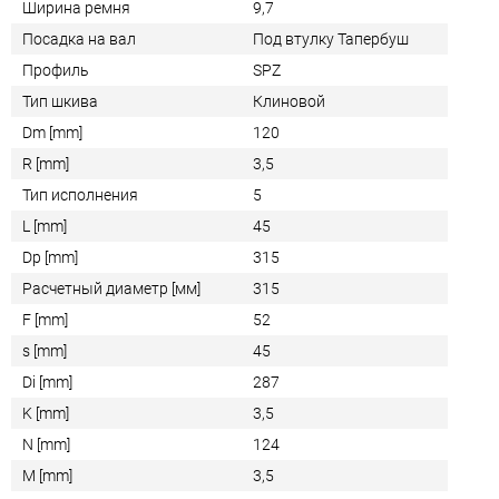
Ширина ремня
9,7
Посадка на вал
Под втулку Тапербуш
Профиль
SPZ
Тип шкива
Клиновой
Dm [mm]
120
R [mm]
3,5
Тип исполнения
5
L [mm]
45
Dp [mm]
315
Расчетный диаметр [мм]
315
F [mm]
52
s [mm]
45
Di [mm]
287
K [mm]
3,5
N [mm]
124
M [mm]
3,5