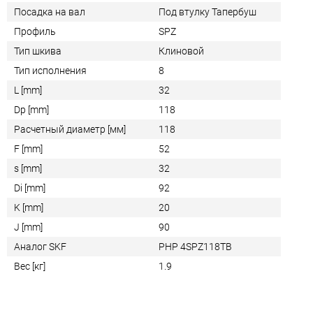
Посадка на вал
Под втулку Тапербуш
Профиль
SPZ
Тип шкива
Клиновой
Тип исполнения
8
L [mm]
32
Dp [mm]
118
Расчетный диаметр [мм]
118
F [mm]
52
s [mm]
32
Di [mm]
92
K [mm]
20
J [mm]
90
Аналог SKF
PHP 4SPZ118TB
Вес [кг]
1.9