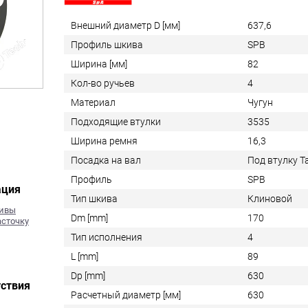
Внешний диаметр D [мм]
637,6
Профиль шкива
SPB
Ширина [мм]
82
Кол-во ручьев
4
Материал
Чугун
Подходящие втулки
3535
Ширина ремня
16,3
Посадка на вал
Под втулку 
Профиль
SPB
ация
Тип шкива
Клиновой
кивы
Dm [mm]
170
асточку
Тип исполнения
4
L [mm]
89
Dp [mm]
630
ствия
Расчетный диаметр [мм]
630