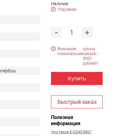
Наличие
Под заказ
Внимание:
сумма
минимальная
заказа -
5000
рублей!!!
Тапербуш
Купить
Быстрый заказ
Полезная
информация
Что такое E-COATING?