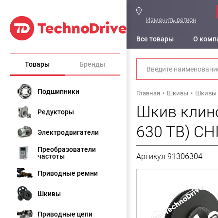
Изменить регион
Все товары
О комп
Товары
Бренды
Подшипники
Главная
Шкивы
Шкивы 
Шкив клино
Редукторы
630 TB) CH
Электродвигатели
Преобразователи
Артикул 91306304
частоты
Приводные ремни
Шкивы
Приводные цепи