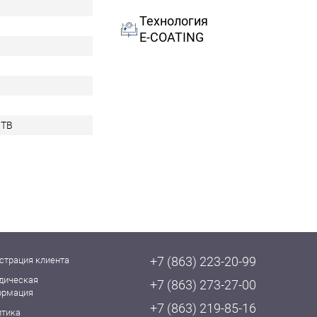
Технология
E-COATING
0TB
+7 (863) 223-20-99
страция клиента
дическая
+7 (863) 273-27-00
ормация
+7 (863) 219-85-16
итика