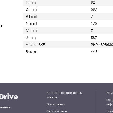
F [mm]
82
Di [mm]
587
P [mm]
7
N [mm]
175
ат
M [mm]
7
J [mm]
587
Аналог SKF
PHP 4SPB63
Вес [кг]
44.5
Каталоги по категориям
Реги
товара
Юри
О компании
инф
ленные
Сертификаты
Пол