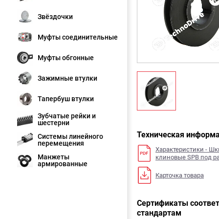
Звёздочки
Муфты соединительные
Муфты обгонные
Зажимные втулки
Тапербуш втулки
Зубчатые рейки и
шестерни
Техническая информ
Системы линейного
перемещения
Характеристики - Ш
Манжеты
клиновые SPB под р
армированные
Карточка товара
Сертификаты соответ
стандартам