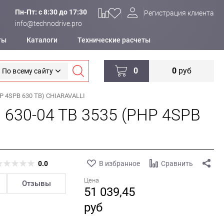
Пн-Пт: c 8:30 до 17:30
Регистрация клиента
info@technodrive.pro
ты
Каталоги
Технические расчеты
0
0
руб
По всему сайту
P 4SPB 630 TB) CHIARAVALLI
 630-04 TB 3535 (PHP 4SPB
0.0
В избранное
Сравнить
Цена
Отзывы
51 039,45
руб