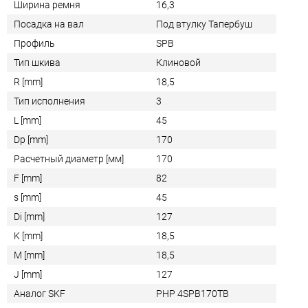
Ширина ремня
16,3
Посадка на вал
Под втулку Тапербуш
Профиль
SPB
Тип шкива
Клиновой
R [mm]
18,5
Тип исполнения
3
L [mm]
45
Dp [mm]
170
Расчетный диаметр [мм]
170
F [mm]
82
s [mm]
45
Di [mm]
127
K [mm]
18,5
M [mm]
18,5
J [mm]
127
Аналог SKF
PHP 4SPB170TB