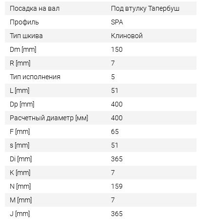
Посадка на вал
Под втулку Тапербуш
Профиль
SPA
Тип шкива
Клиновой
Dm [mm]
150
R [mm]
7
Тип исполнения
5
L [mm]
51
Dp [mm]
400
Расчетный диаметр [мм]
400
F [mm]
65
s [mm]
51
Di [mm]
365
K [mm]
7
N [mm]
159
M [mm]
7
J [mm]
365