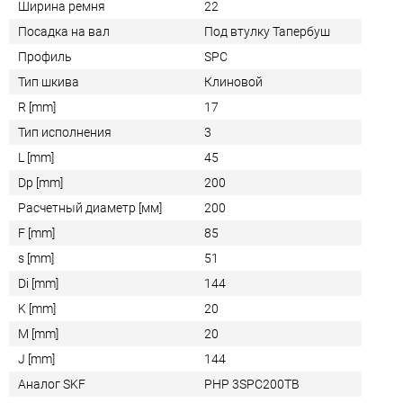
Ширина ремня
22
Посадка на вал
Под втулку Тапербуш
Профиль
SPC
Тип шкива
Клиновой
R [mm]
17
Тип исполнения
3
L [mm]
45
Dp [mm]
200
Расчетный диаметр [мм]
200
F [mm]
85
s [mm]
51
Di [mm]
144
K [mm]
20
M [mm]
20
J [mm]
144
Аналог SKF
PHP 3SPC200TB