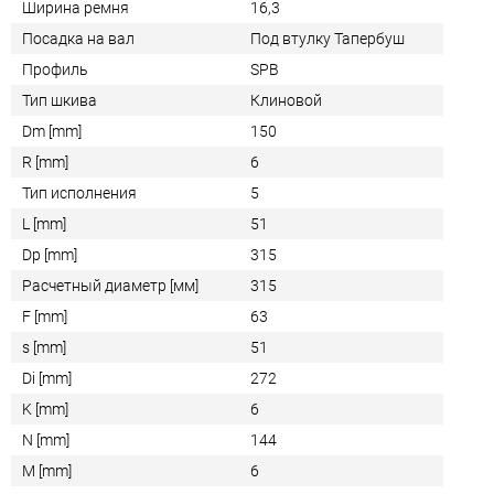
Ширина ремня
16,3
Посадка на вал
Под втулку Тапербуш
Профиль
SPB
Тип шкива
Клиновой
Dm [mm]
150
R [mm]
6
Тип исполнения
5
L [mm]
51
Dp [mm]
315
Расчетный диаметр [мм]
315
F [mm]
63
s [mm]
51
Di [mm]
272
K [mm]
6
N [mm]
144
M [mm]
6