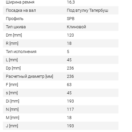
Ширина ремня
16,3
Посадка на вал
Под втулку Тапербуш
Профиль
SPB
Тип шкива
Клиновой
Dm [mm]
120
R [mm]
18
Тип исполнения
5
L [mm]
45
Dp [mm]
236
Расчетный диаметр [мм]
236
F [mm]
63
s [mm]
45
Di [mm]
193
N [mm]
117
M [mm]
18
J [mm]
193