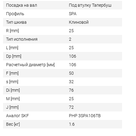
Посадка на вал
Под втулку Тапербуш
Профиль
SPA
Тип шкива
Клиновой
R [mm]
25
Тип исполнения
2
L [mm]
25
Dp [mm]
106
Расчетный диаметр [мм]
106
F [mm]
50
s [mm]
32
Di [mm]
76
M [mm]
25
J [mm]
72
Аналог SKF
PHP 3SPA106TB
Вес [кг]
1.6