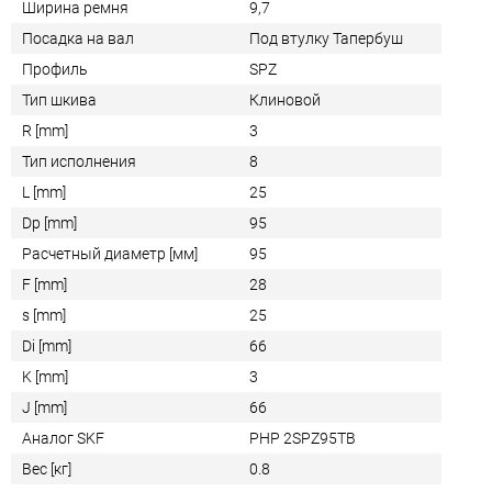
Ширина ремня
9,7
Посадка на вал
Под втулку Тапербуш
Профиль
SPZ
Тип шкива
Клиновой
R [mm]
3
Тип исполнения
8
L [mm]
25
Dp [mm]
95
Расчетный диаметр [мм]
95
F [mm]
28
s [mm]
25
Di [mm]
66
K [mm]
3
J [mm]
66
Аналог SKF
PHP 2SPZ95TB
Вес [кг]
0.8