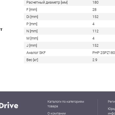
Расчетный диаметр [мм]
180
F [mm]
28
Di [mm]
152
P [mm]
4
ат
N [mm]
112
M [mm]
4
J [mm]
152
Аналог SKF
PHP 2SPZ18
Вес [кг]
2.9
Каталоги по категориям
Реги
товара
Юри
О компании
инф