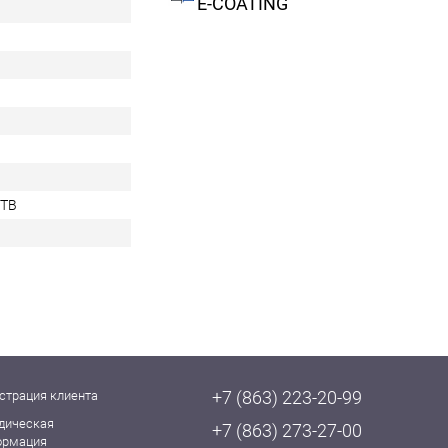
E-COATING
0TB
+7 (863) 223-20-99
страция клиента
дическая
+7 (863) 273-27-00
ормация