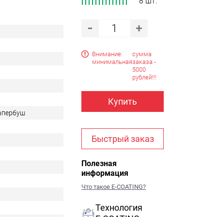
8 шт.
Внимание:
сумма
минимальная
заказа -
5000
рублей!!!
Купить
Тапербуш
Быстрый заказ
Полезная
информация
Что такое E-COATING?
Технология