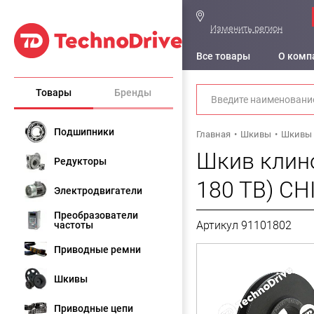
Изменить регион
Все товары
О комп
Товары
Бренды
Подшипники
Главная
Шкивы
Шкивы 
Шкив клино
Редукторы
180 TB) CH
Электродвигатели
Преобразователи
Артикул 91101802
частоты
Приводные ремни
Шкивы
Приводные цепи