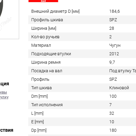
Внешний диаметр D [мм]
184,6
Профиль шкива
SPZ
Ширина [мм]
28
Кол-во ручьев
2
Материал
Чугун
Подходящие втулки
2012
Ширина ремня
9,7
Посадка на вал
Под втулку 
Профиль
SPZ
ация
Тип шкива
Клиновой
кивы
Dm [mm]
100
тулку
Тип исполнения
7
L [mm]
32
E [mm]
10
ствия
Dp [mm]
180