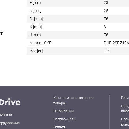
F [mm]
28
s [mm]
25
Di [mm]
76
K [mm]
3
ат
J [mm]
76
Аналог SKF
PHP 2SPZ10
Вес [кг]
1.2
Каталоги по категориям
Реги
товара
Юри
О компании
инф
ленные
Сертификаты
Пол
орудование
кон
Оплата