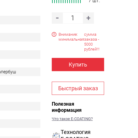
7 шт.
Внимание:
сумма
минимальная
заказа -
5000
рублей!!!
Купить
Тапербуш
Быстрый заказ
Полезная
информация
Что такое E-COATING?
Технология