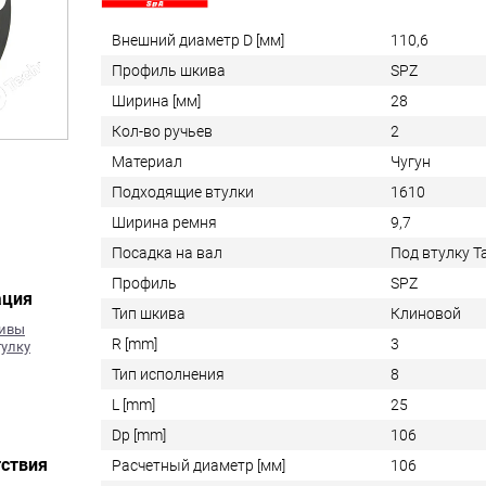
Внешний диаметр D [мм]
110,6
Профиль шкива
SPZ
Ширина [мм]
28
Кол-во ручьев
2
Материал
Чугун
Подходящие втулки
1610
Ширина ремня
9,7
Посадка на вал
Под втулку 
Профиль
SPZ
ация
Тип шкива
Клиновой
кивы
R [mm]
3
тулку
Тип исполнения
8
L [mm]
25
Dp [mm]
106
ствия
Расчетный диаметр [мм]
106