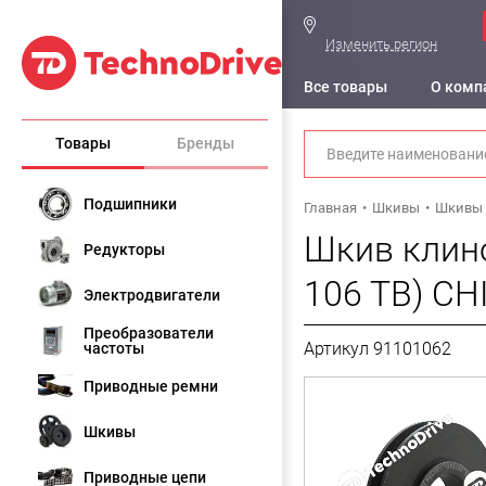
Изменить регион
Все товары
О комп
Товары
Бренды
Подшипники
Главная
Шкивы
Шкивы 
Шкив клино
Редукторы
106 TB) CH
Электродвигатели
Преобразователи
Артикул 91101062
частоты
Приводные ремни
Шкивы
Приводные цепи