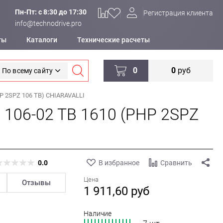
Пн-Пт: c 8:30 до 17:30
Регистрация клиента
info@technodrive.pro
ты
Каталоги
Технические расчеты
0
0
руб
По всему сайту
P 2SPZ 106 TB) CHIARAVALLI
 106-02 TB 1610 (PHP 2SPZ
0.0
В избранное
Сравнить
Цена
Отзывы
1 911,60
руб
Наличие