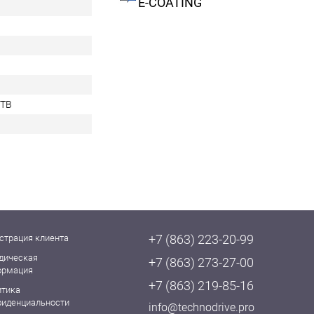
E-COATING
6TB
+7 (863) 223-20-99
страция клиента
дическая
+7 (863) 273-27-00
ормация
+7 (863) 219-85-16
итика
фиденциальности
info@technodrive.pro