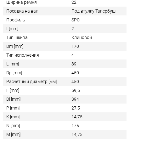
Ширина ремня
22
Посадка на вал
Под втулку Тапербуш
Профиль
SPC
t [mm]
2
Тип шкива
Клиновой
Dm [mm]
170
Тип исполнения
4
L [mm]
89
Dp [mm]
450
Расчетный диаметр [мм]
450
F [mm]
59,5
Di [mm]
394
P [mm]
27,5
K [mm]
14,75
N [mm]
175
M [mm]
14,75