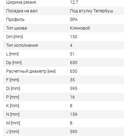
Ширина ремня
12,7
Посадка на вал
Под втулку Тапербуш
Профиль
SPA
Тип шкива
Клиновой
Dm [mm]
150
Тип исполнения
4
L [mm]
51
Dp [mm]
630
Расчетный диаметр [мм]
630
F [mm]
35
Di [mm]
595
P [mm]
16
K [mm]
8
N [mm]
159
M [mm]
8
J [mm]
595