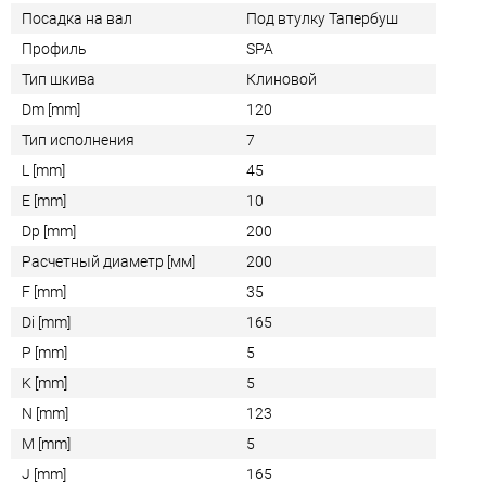
Посадка на вал
Под втулку Тапербуш
Профиль
SPA
Тип шкива
Клиновой
Dm [mm]
120
Тип исполнения
7
L [mm]
45
E [mm]
10
Dp [mm]
200
Расчетный диаметр [мм]
200
F [mm]
35
Di [mm]
165
P [mm]
5
K [mm]
5
N [mm]
123
M [mm]
5
J [mm]
165