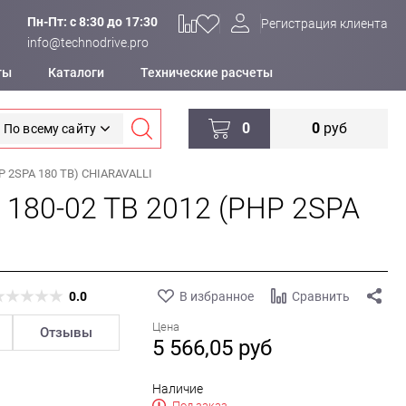
Пн-Пт: c 8:30 до 17:30
Регистрация клиента
info@technodrive.pro
ты
Каталоги
Технические расчеты
0
0
руб
По всему сайту
P 2SPA 180 TB) CHIARAVALLI
 180-02 TB 2012 (PHP 2SPA
0.0
В избранное
Сравнить
Цена
Отзывы
5 566,05
руб
Наличие
Под заказ