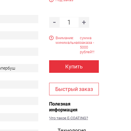
Внимание:
сумма
минимальная
заказа -
5000
рублей!!!
Купить
Тапербуш
Быстрый заказ
Полезная
информация
Что такое E-COATING?
Технология