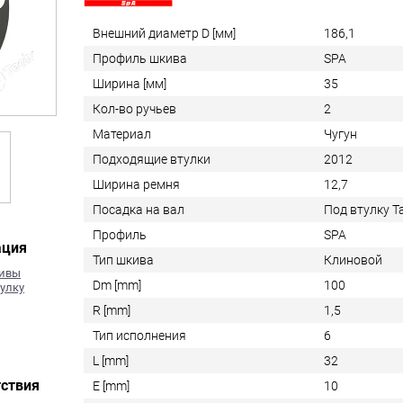
Внешний диаметр D [мм]
186,1
Профиль шкива
SPA
Ширина [мм]
35
Кол-во ручьев
2
Материал
Чугун
Подходящие втулки
2012
Ширина ремня
12,7
Посадка на вал
Под втулку 
Профиль
SPA
ация
Тип шкива
Клиновой
кивы
Dm [mm]
100
улку
R [mm]
1,5
Тип исполнения
6
L [mm]
32
ствия
E [mm]
10