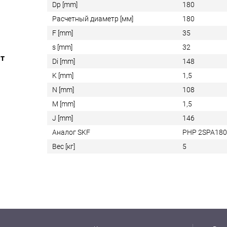
Dp [mm]
180
Расчетный диаметр [мм]
180
F [mm]
35
s [mm]
32
ат
Di [mm]
148
K [mm]
1,5
N [mm]
108
M [mm]
1,5
J [mm]
146
Аналог SKF
PHP 2SPA18
Вес [кг]
5