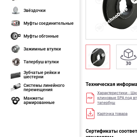
Звёздочки
Муфты соединительные
Муфты обгонные
Зажимные втулки
Тапербуш втулки
Зубчатые рейки и
шестерни
Техническая информ
Системы линейного
перемещения
Характеристики - Ш
клиновые SPA под вт
Манжеты
армированные
тапербуш
Карточка товара
Сертификаты соответ