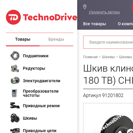
Изменить регион
Все товары
О комп
Товары
Бренды
Подшипники
Главная
Шкивы
Шкивы 
Шкив клино
Редукторы
180 TB) CH
Электродвигатели
Преобразователи
Артикул 91201802
частоты
Приводные ремни
Шкивы
Приводные цепи