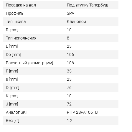
Посадка на вал
Под втулку Тапербуш
Профиль
SPA
Тип шкива
Клиновой
R [mm]
10
Тип исполнения
8
L [mm]
25
Dp [mm]
106
Расчетный диаметр [мм]
106
F [mm]
35
s [mm]
25
Di [mm]
76
K [mm]
10
J [mm]
72
Аналог SKF
PHP 2SPA106TB
Вес [кг]
1.2