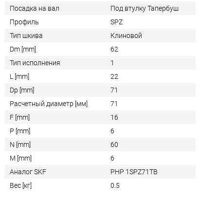
Посадка на вал
Под втулку Тапербуш
Профиль
SPZ
Тип шкива
Клиновой
Dm [mm]
62
Тип исполнения
1
L [mm]
22
Dp [mm]
71
Расчетный диаметр [мм]
71
F [mm]
16
P [mm]
6
N [mm]
60
M [mm]
6
Аналог SKF
PHP 1SPZ71TB
Вес [кг]
0.5