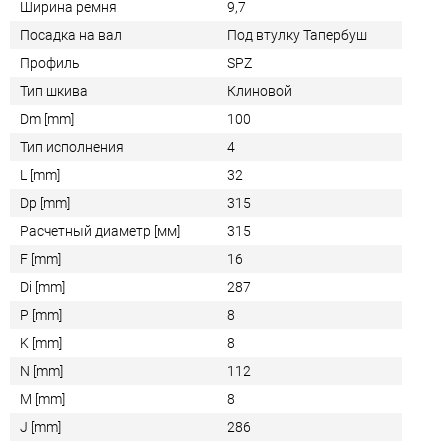
Ширина ремня
9,7
Посадка на вал
Под втулку Тапербуш
Профиль
SPZ
Тип шкива
Клиновой
Dm [mm]
100
Тип исполнения
4
L [mm]
32
Dp [mm]
315
Расчетный диаметр [мм]
315
F [mm]
16
Di [mm]
287
P [mm]
8
K [mm]
8
N [mm]
112
M [mm]
8
J [mm]
286