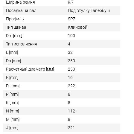
Ширина ремня
9,7
Посадка на вал
Под втулку Тапербуш
Профиль
SPZ
Тип шкива
Клиновой
Dm [mm]
100
Тип исполнения
4
L [mm]
32
Dp [mm]
250
Расчетный диаметр [мм]
250
F [mm]
16
Di [mm]
222
P [mm]
8
K [mm]
8
N [mm]
112
M [mm]
8
J [mm]
221