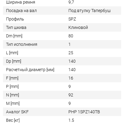
Ширина ремня
9,7
Посадка на вал
Под втулку Тапербуш
Профиль
SPZ
Тип шкива
Клиновой
Dm [mm]
80
Тип исполнения
1
L [mm]
25
Dp [mm]
140
Расчетный диаметр [мм]
140
F [mm]
16
P [mm]
9
N [mm]
92
M [mm]
9
Аналог SKF
PHP 1SPZ140TB
Вес [кг]
1.5