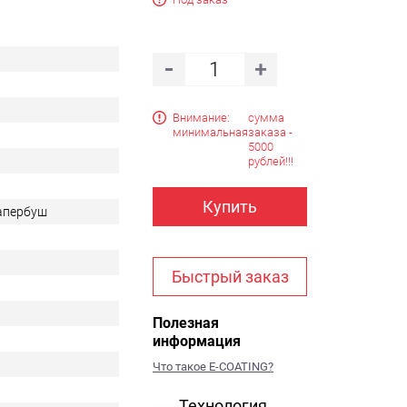
Внимание:
сумма
минимальная
заказа -
5000
рублей!!!
Купить
Тапербуш
Быстрый заказ
Полезная
информация
Что такое E-COATING?
Технология