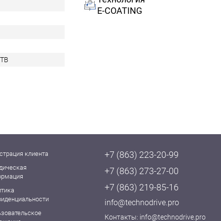
E-COATING
2TB
+7 (863) 223-20-99
страция клиента
дическая
+7 (863) 273-27-00
ормация
+7 (863) 219-85-16
итика
фиденциальности
info@technodrive.pro
ьзовательское
Контакты:
info@technodrive.pro