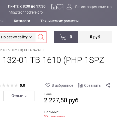
Пн-Пт: c 8:30 до 17:30
Регистрация клиента
info@technodrive.pro
ты
Каталоги
Технические расчеты
0
0
руб
По всему сайту
P 1SPZ 132 TB) CHIARAVALLI
 132-01 TB 1610 (PHP 1SPZ
0.0
В избранное
Сравнить
Цена
Отзывы
2 227,50
руб
Наличие
Под заказ