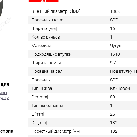
Внешний диаметр D [мм]
136,6
Профиль шкива
SPZ
Ширина [мм]
16
Кол-во ручьев
1
Материал
Чугун
Подходящие втулки
1610
Ширина ремня
9,7
Посадка на вал
Под втулку 
Профиль
SPZ
ация
Тип шкива
Клиновой
кивы
Dm [mm]
80
тулку
Тип исполнения
1
L [mm]
25
Dp [mm]
132
ствия
Расчетный диаметр [мм]
132