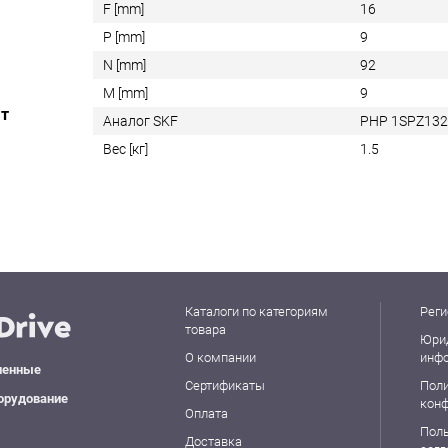
F [mm]
16
P [mm]
9
N [mm]
92
M [mm]
9
ат
Аналог SKF
PHP 1SPZ13
Вес [кг]
1.5
Каталоги по категориям
Реги
товара
Юри
О компании
инф
ленные
Сертификаты
Пол
орудование
кон
Оплата
Пол
Доставка