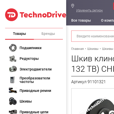
Изменить регион
Все товары
О комп
Товары
Бренды
Подшипники
Главная
Шкивы
Шкивы 
Шкив клино
Редукторы
132 TB) CH
Электродвигатели
Преобразователи
Артикул 91101321
частоты
Приводные ремни
Шкивы
Приводные цепи