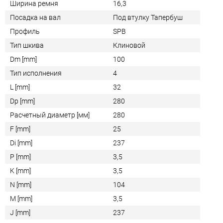
Ширина ремня
16,3
Посадка на вал
Под втулку Тапербуш
Профиль
SPB
Тип шкива
Клиновой
Dm [mm]
100
Тип исполнения
4
L [mm]
32
Dp [mm]
280
Расчетный диаметр [мм]
280
F [mm]
25
Di [mm]
237
P [mm]
3,5
K [mm]
3,5
N [mm]
104
M [mm]
3,5
J [mm]
237